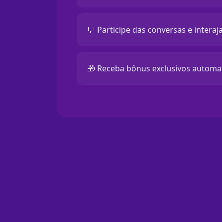
💬 Participe das conversas e interaj
🎁 Receba bônus exclusivos autom