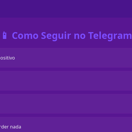
📱 Como Seguir no Telegram
ositivo
erder nada