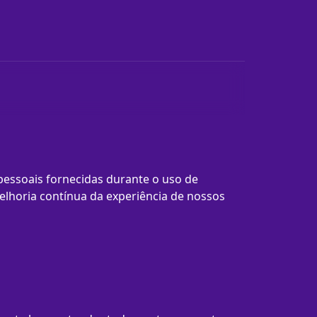
pessoais fornecidas durante o uso de
elhoria contínua da experiência de nossos