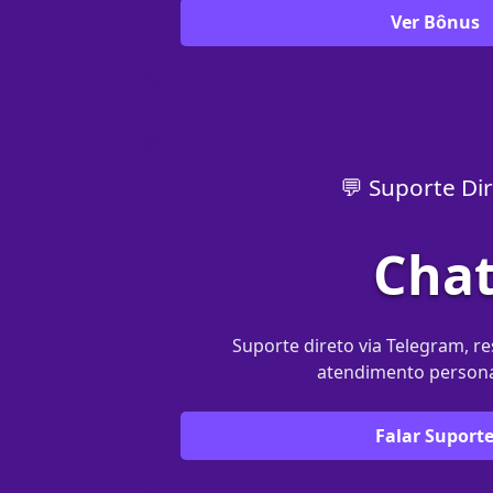
Ver Bônus
💬 Suporte Di
Cha
Suporte direto via Telegram, r
atendimento persona
Falar Suport