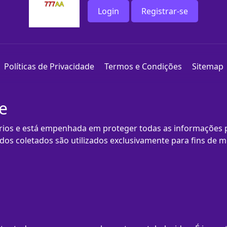
Login
Registrar-se
Políticas de Privacidade
Termos e Condições
Sitemap
de
ários e está empenhada em proteger todas as informações 
os coletados são utilizados exclusivamente para fins de m