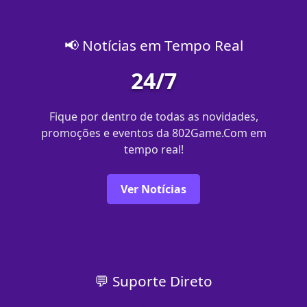
📢 Notícias em Tempo Real
24/7
Fique por dentro de todas as novidades,
promoções e eventos da 802Game.Com em
tempo real!
Ver Notícias
💬 Suporte Direto