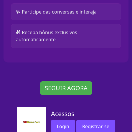
💬 Participe das conversas e interaja
🎁 Receba bônus exclusivos
automaticamente
SEGUIR AGORA
Acessos
Login
Registrar-se