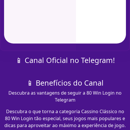
📱 Canal Oficial no Telegram!
📱 Benefícios do Canal
Descubra as vantagens de seguir a 80 Win Login no
Telegram
Descubra o que torna a categoria Cassino Clássico no
80 Win Login tão especial, seus jogos mais populares e
dicas para aproveitar ao máximo a experiência de jogo.