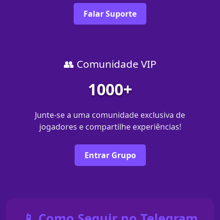
Falar Suporte
👥 Comunidade VIP
1000+
Junte-se a uma comunidade exclusiva de
jogadores e compartilhe experiências!
Entrar Grupo
📱 Como Seguir no Telegram