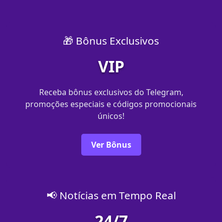
🎁 Bônus Exclusivos
VIP
Receba bônus exclusivos do Telegram,
promoções especiais e códigos promocionais
únicos!
Ver Bônus
📢 Notícias em Tempo Real
24/7