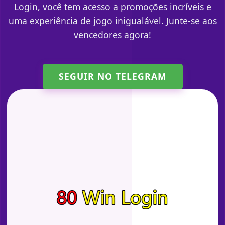
Login, você tem acesso a promoções incríveis e
uma experiência de jogo inigualável. Junte-se aos
vencedores agora!
SEGUIR NO TELEGRAM