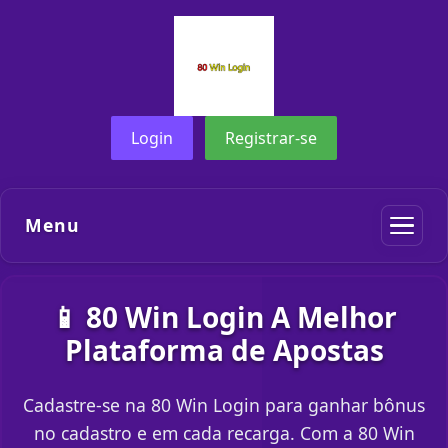
Login
Registrar-se
Menu
📱 80 Win Login A Melhor
Plataforma de Apostas
Cadastre-se na 80 Win Login para ganhar bônus
no cadastro e em cada recarga. Com a 80 Win